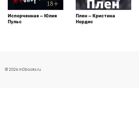
Испорченная — Юлия
Плен — Кристина
Пульс
Нордис
© 2026 inDbooks.ru