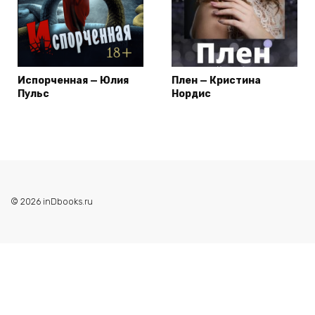
Испорченная — Юлия
Плен — Кристина
Пульс
Нордис
© 2026 inDbooks.ru