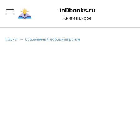
Перейти
к
inDbooks.ru
содержанию
Книги в цифре
Главная
Современный любовный роман