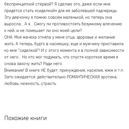
беспринципной стервой? Я сделаю это, даже если мне
придётся стать «сиделкой» для её заболевшей падчерицы.
Эту девчонку я помню совсем маленькой, но теперь она
выросла… А я… Смогу ли противостоять безумному влечению
к ней, и не помешает ли оно моей цели?
ОНА: Моя мачеха отняла у меня отца, здоровье и желание
жить. А теперь, будто в насмешку, еще и мужчину приставила
ко мне “сиделкой”! И с этого момента я в полной зависимости
от него… Но кто мог подумать, что спустя короткое время я
снова захочу жить? Ради него.
Внимание! В книге НЕ будет: принуждения, насилия, мжм и т.п.
Зато ожидается: действительно РОМАНТИЧЕСКАЯ эротика,
любовь, нежность, страсть.
Похожие книги