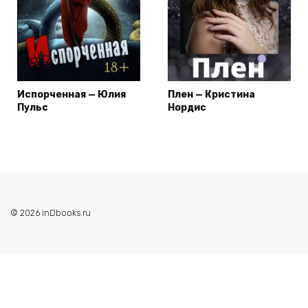
Испорченная — Юлия
Плен — Кристина
Пульс
Нордис
© 2026 inDbooks.ru