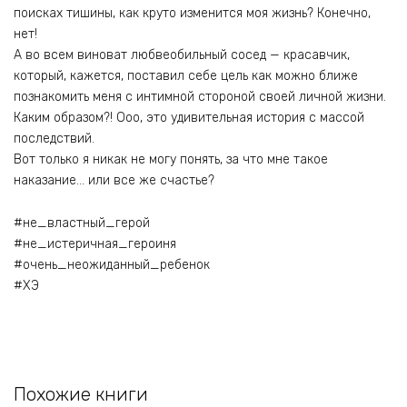
поисках тишины, как круто изменится моя жизнь? Конечно,
нет!
А во всем виноват любвеобильный сосед — красавчик,
который, кажется, поставил себе цель как можно ближе
познакомить меня с интимной стороной своей личной жизни.
Каким образом?! Ооо, это удивительная история с массой
последствий.
Вот только я никак не могу понять, за что мне такое
наказание… или все же счастье?
#не_властный_герой
#не_истеричная_героиня
#очень_неожиданный_ребенок
#ХЭ
Похожие книги