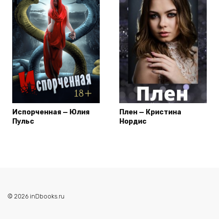
Испорченная — Юлия
Плен — Кристина
Пульс
Нордис
© 2026 inDbooks.ru