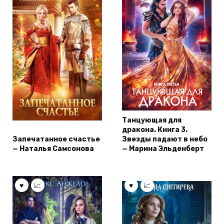
Танцующая для
дракона. Книга 3.
Запечатанное счастье
Звезды падают в небо
— Наталья Самсонова
— Марина Эльденберт