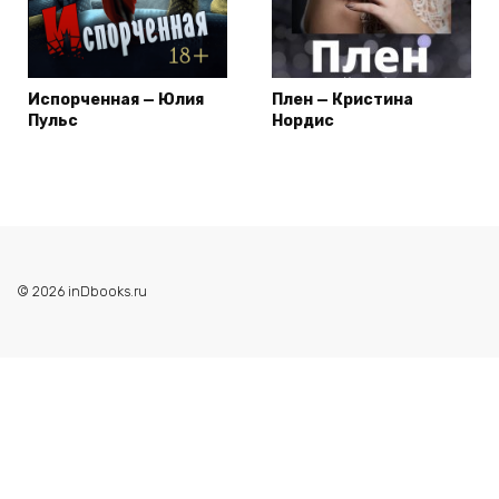
Испорченная — Юлия
Плен — Кристина
Пульс
Нордис
© 2026 inDbooks.ru