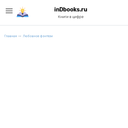
Перейти
к
inDbooks.ru
содержанию
Книги в цифре
Главная
Любовное фэнтези