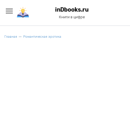
Перейти
к
inDbooks.ru
содержанию
Книги в цифре
Главная
Романтическая эротика