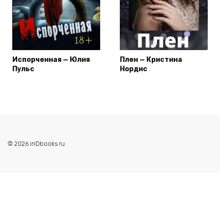
Испорченная — Юлия
Плен — Кристина
Пульс
Нордис
© 2026 inDbooks.ru