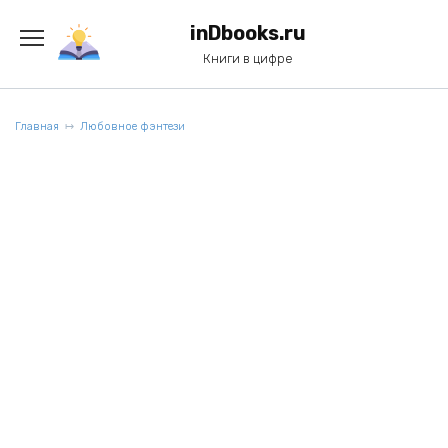
Перейти
к
inDbooks.ru
содержанию
Книги в цифре
Главная
Любовное фэнтези