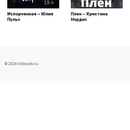
Испорченная — Юлия
Плен — Кристина
Пульс
Нордис
© 2026 inDbooks.ru