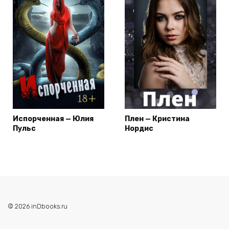
Испорченная — Юлия
Плен — Кристина
Пульс
Нордис
© 2026 inDbooks.ru