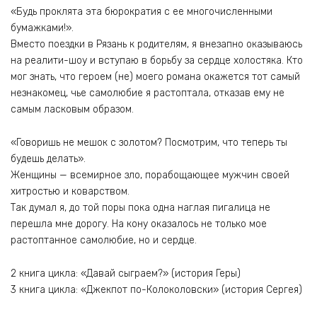
«Будь проклята эта бюрократия с ее многочисленными
бумажками!».
Вместо поездки в Рязань к родителям, я внезапно оказываюсь
на реалити-шоу и вступаю в борьбу за сердце холостяка. Кто
мог знать, что героем (не) моего романа окажется тот самый
незнакомец, чье самолюбие я растоптала, отказав ему не
самым ласковым образом.
«Говоришь не мешок с золотом? Посмотрим, что теперь ты
будешь делать».
Женщины — всемирное зло, порабощающее мужчин своей
хитростью и коварством.
Так думал я, до той поры пока одна наглая пигалица не
перешла мне дорогу. На кону оказалось не только мое
растоптанное самолюбие, но и сердце.
2 книга цикла: «Давай сыграем?» (история Геры)
3 книга цикла: «Джекпот по-Колоколовски» (история Сергея)