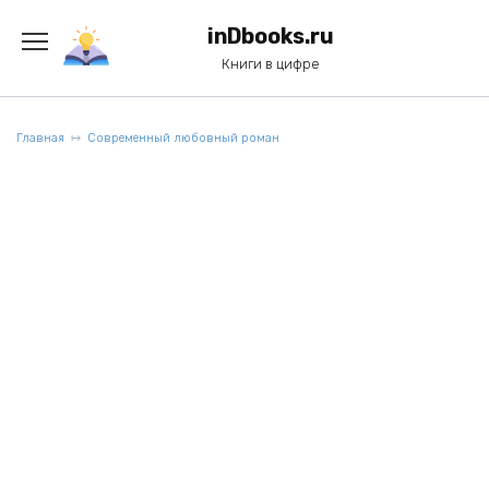
Перейти
к
inDbooks.ru
содержанию
Книги в цифре
Главная
Современный любовный роман