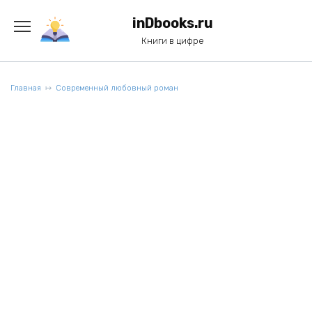
Перейти
к
inDbooks.ru
содержанию
Книги в цифре
Главная
Современный любовный роман