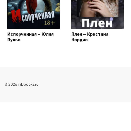
Испорченная — Юлия
Плен — Кристина
Пульс
Нордис
© 2026 inDbooks.ru