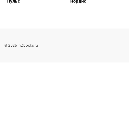
Пульс
Нордис
© 2026 inDbooks.ru