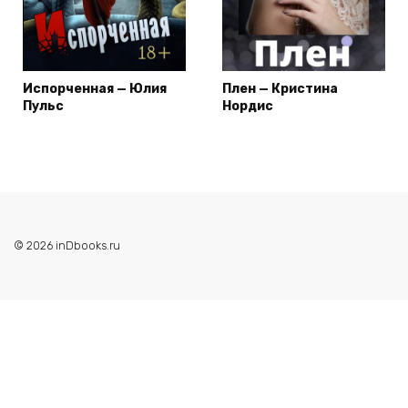
Испорченная — Юлия
Плен — Кристина
Пульс
Нордис
© 2026 inDbooks.ru