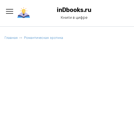
Перейти
к
inDbooks.ru
содержанию
Книги в цифре
Главная
Романтическая эротика