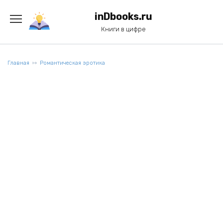
Перейти
к
inDbooks.ru
содержанию
Книги в цифре
Главная
Романтическая эротика