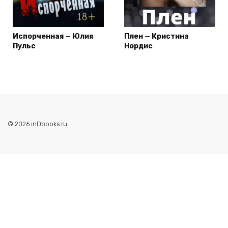
Испорченная — Юлия
Плен — Кристина
Пульс
Нордис
© 2026 inDbooks.ru