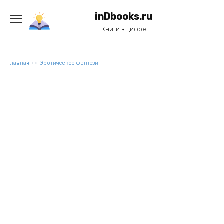
Перейти
к
inDbooks.ru
содержанию
Книги в цифре
Главная
Эротическое фэнтези