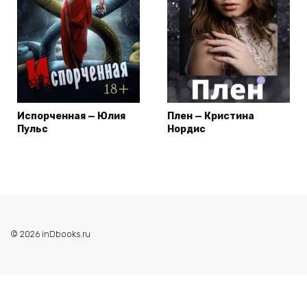
Испорченная — Юлия
Плен — Кристина
Пульс
Нордис
© 2026 inDbooks.ru