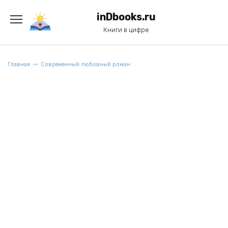
Перейти
к
inDbooks.ru
содержанию
Книги в цифре
Главная
Современный любовный роман