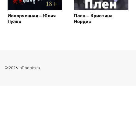
Испорченная — Юлия
Плен — Кристина
Пульс
Нордис
© 2026 inDbooks.ru