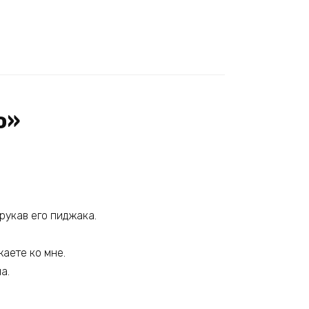
ю»
рукав его пиджака.
жаете ко мне.
а.