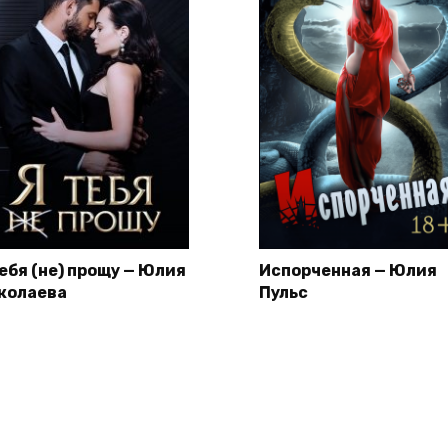
тебя (не) прощу — Юлия
Испорченная — Юлия
колаева
Пульс