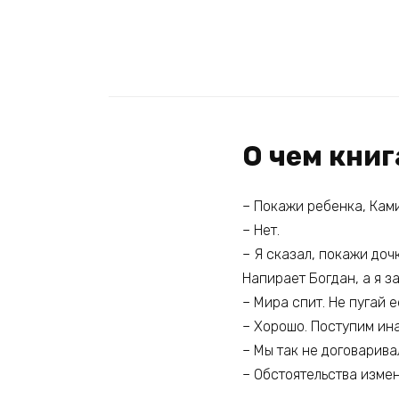
О чем кни
– Покажи ребенка, Ками
– Нет.
– Я сказал, покажи дочк
Напирает Богдан, а я з
– Мира спит. Не пугай е
– Хорошо. Поступим ина
– Мы так не договарива
– Обстоятельства измен