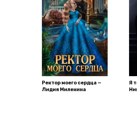
Ректор моего сердца —
Я 
Лидия Миленина
Ни