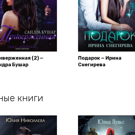
иверженная (2) —
Подарок — Ирина
ндра Бушар
Снегирева
ные книги