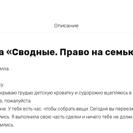
Описание
га «Сводные. Право на семь
лла.
у.
акрываю грудью детскую кроватку и судорожно вцепляюсь в 
е, пожалуйста.
че. У тебя есть час, чтобы собрать вещи. Сегодня вы переез
лись. Я выполнила свою часть сделки и ничего тебе не должн
ились.