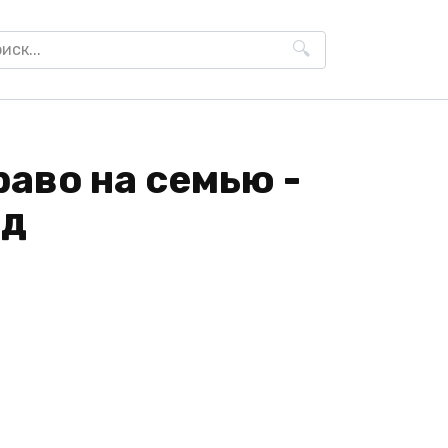
h
аво на семью -
нд