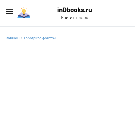
Перейти
к
inDbooks.ru
содержанию
Книги в цифре
Главная
Городское фэнтези