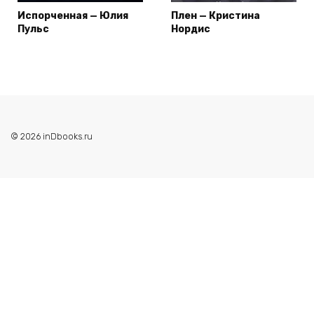
Испорченная — Юлия
Плен — Кристина
Пульс
Нордис
© 2026 inDbooks.ru