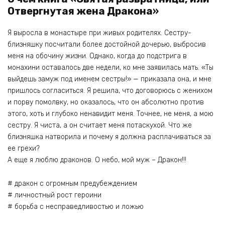
Отвергнутая жена Дракона»
Я выросла в монастыре при живых родителях. Сестру-
близняшку посчитали более достойной дочерью, выбросив
меня на обочину жизни. Однако, когда до подстрига в
монахини оставалось две недели, ко мне заявилась мать. «Ты
выйдешь замуж под именем сестры!» — приказала она, и мне
пришлось согласиться. Я решила, что договорюсь с женихом
и порву помолвку, но оказалось, что он абсолютно против
этого, хоть и глубоко ненавидит меня. Точнее, не меня, а мою
сестру. Я чиста, а он считает меня потаскухой. Что же
близняшка натворила и почему я должна расплачиваться за
ее грехи?
А еще я люблю драконов. О небо, мой муж – Дракон!!!
# дракон с огромным предубеждением
# личностный рост героини
# борьба с несправедливостью и ложью