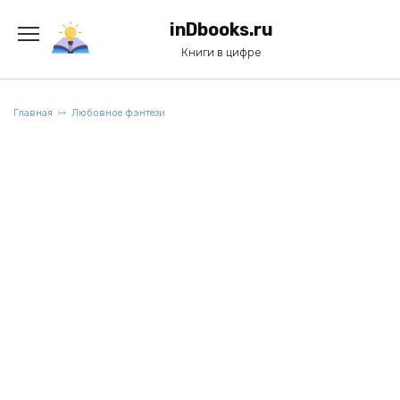
Перейти
к
inDbooks.ru
содержанию
Книги в цифре
Главная
Любовное фэнтези