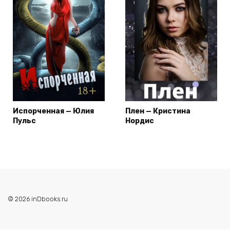
Испорченная — Юлия
Плен — Кристина
Пульс
Нордис
© 2026 inDbooks.ru