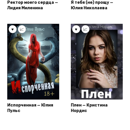
Ректор моего сердца —
Я тебя (не) прощу —
Лидия Миленина
Юлия Николаева
Испорченная — Юлия
Плен — Кристина
Пульс
Нордис