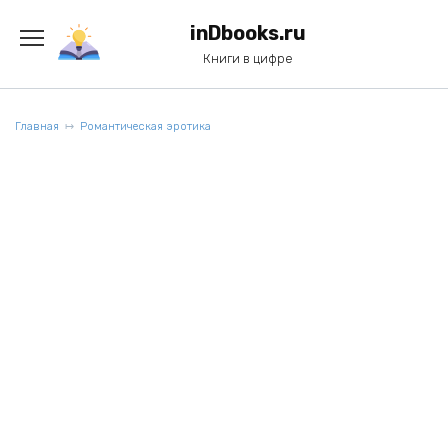
Перейти
к
inDbooks.ru
содержанию
Книги в цифре
Главная
Романтическая эротика