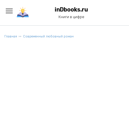
Перейти
к
inDbooks.ru
содержанию
Книги в цифре
Главная
Современный любовный роман