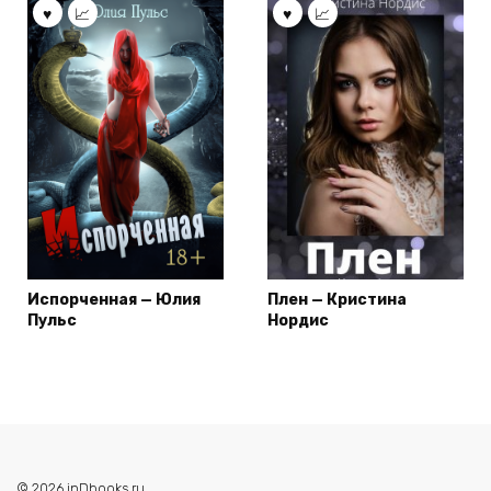
Испорченная — Юлия
Плен — Кристина
Пульс
Нордис
© 2026 inDbooks.ru