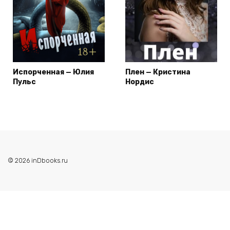
Испорченная — Юлия
Плен — Кристина
Пульс
Нордис
© 2026 inDbooks.ru