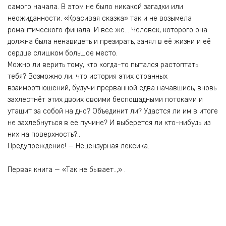
самого начала. В этом не было никакой загадки или
неожиданности. «Красивая сказка» так и не возымела
романтического финала. И всё же… Человек, которого она
должна была ненавидеть и презирать, занял в её жизни и её
сердце слишком большое место.
Можно ли верить тому, кто когда-то пытался растоптать
тебя? Возможно ли, что история этих странных
взаимоотношений, будучи прерванной едва начавшись, вновь
захлестнёт этих двоих своими беспощадными потоками и
утащит за собой на дно? Объединит ли? Удастся ли им в итоге
не захлебнуться в её пучине? И выберется ли кто-нибудь из
них на поверхность?..
Предупреждение! — Нецензурная лексика.
Первая книга — «Так не бывает..,» .