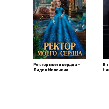
Ректор моего сердца —
Я 
Лидия Миленина
Ни