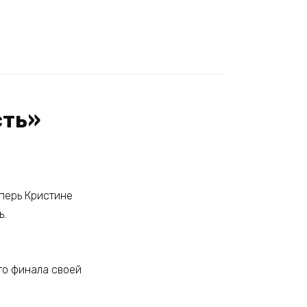
сть»
перь Кристине
ь.
го финала своей