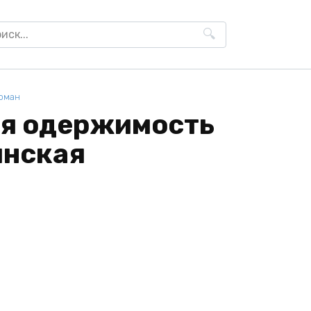
h
оман
ая одержимость
инская