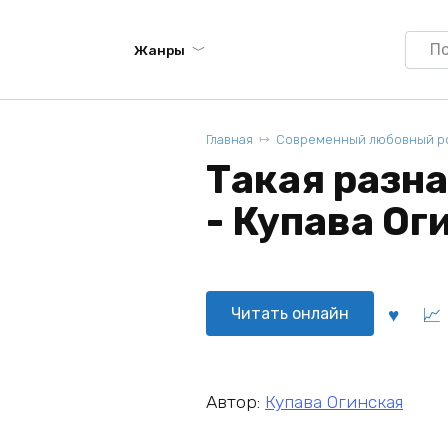
Searc
Жанры
for:
Главная
Современный любовный р
Такая разн
- Купава Ог
Читать онлайн
Автор:
Купава Огинская