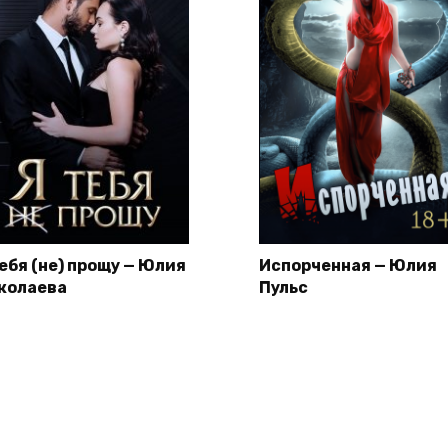
тебя (не) прощу — Юлия
Испорченная — Юлия
колаева
Пульс