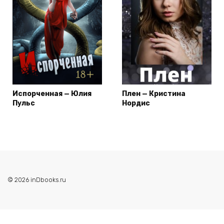
Испорченная — Юлия
Плен — Кристина
Пульс
Нордис
© 2026 inDbooks.ru