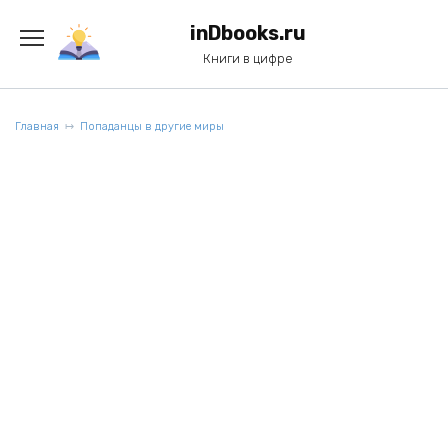
Перейти
к
inDbooks.ru
содержанию
Книги в цифре
Главная
Попаданцы в другие миры