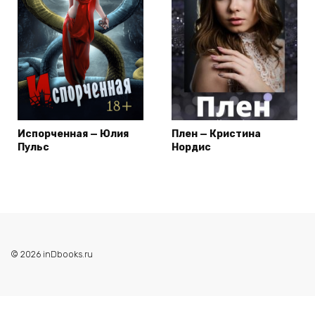
Испорченная — Юлия
Плен — Кристина
Пульс
Нордис
© 2026 inDbooks.ru