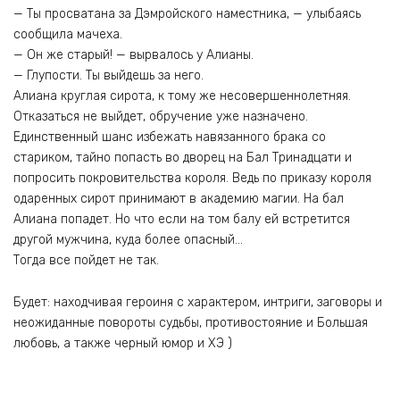
— Ты просватана за Дэмройского наместника, — улыбаясь
сообщила мачеха.
— Он же старый! — вырвалось у Алианы.
— Глупости. Ты выйдешь за него.
Алиана круглая сирота, к тому же несовершеннолетняя.
Отказаться не выйдет, обручение уже назначено.
Единственный шанс избежать навязанного брака со
стариком, тайно попасть во дворец на Бал Тринадцати и
попросить покровительства короля. Ведь по приказу короля
одаренных сирот принимают в академию магии. На бал
Алиана попадет. Но что если на том балу ей встретится
другой мужчина, куда более опасный…
Тогда все пойдет не так.
Будет: находчивая героиня с характером, интриги, заговоры и
неожиданные повороты судьбы, противостояние и Большая
любовь, а также черный юмор и ХЭ )