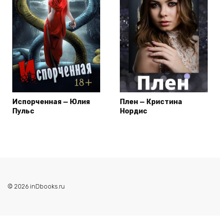
Испорченная — Юлия
Плен — Кристина
Пульс
Нордис
© 2026 inDbooks.ru