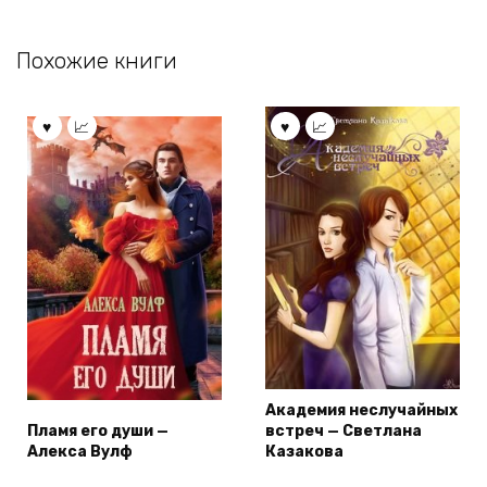
Похожие книги
Академия неслучайных
Пламя его души —
встреч — Светлана
Алекса Вулф
Казакова