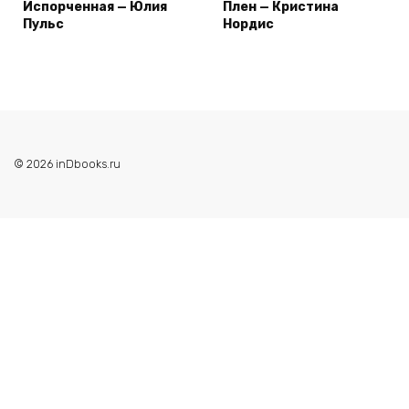
Испорченная — Юлия
Плен — Кристина
Пульс
Нордис
© 2026 inDbooks.ru