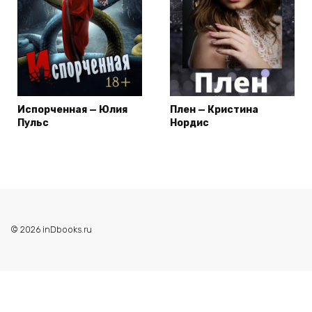
Испорченная — Юлия
Плен — Кристина
Пульс
Нордис
© 2026 inDbooks.ru