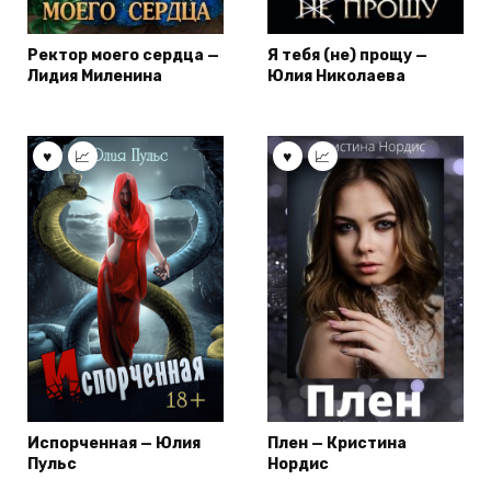
Ректор моего сердца —
Я тебя (не) прощу —
Лидия Миленина
Юлия Николаева
Испорченная — Юлия
Плен — Кристина
Пульс
Нордис