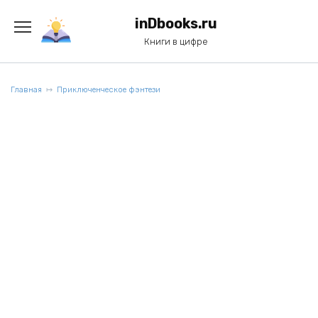
Перейти
к
inDbooks.ru
содержанию
Книги в цифре
Главная
Приключенческое фэнтези