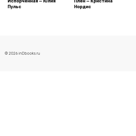
Испорченная — Юлия
Плен — Кристина
Пульс
Нордис
© 2026 inDbooks.ru