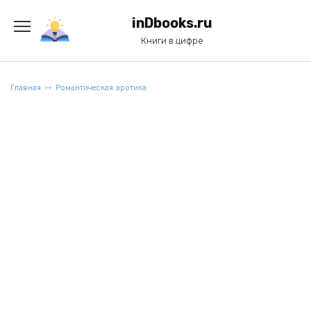
Перейти
к
inDbooks.ru
содержанию
Книги в цифре
Главная
Романтическая эротика