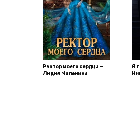
Ректор моего сердца —
Я 
Лидия Миленина
Ни