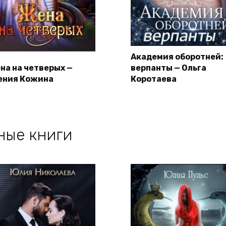
Академия оборотней:
на на четверых —
верпанты — Ольга
ения Кожина
Коротаева
ные книги