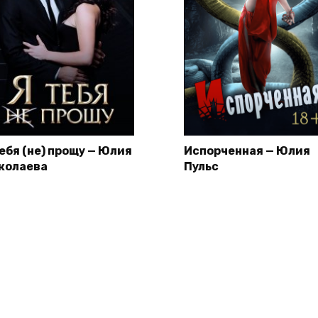
тебя (не) прощу — Юлия
Испорченная — Юлия
колаева
Пульс