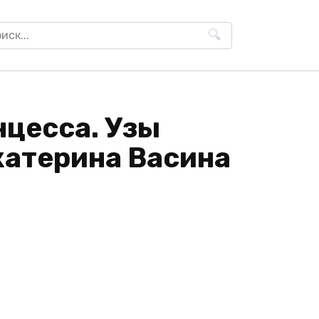
h
нцесса. Узы
катерина Васина