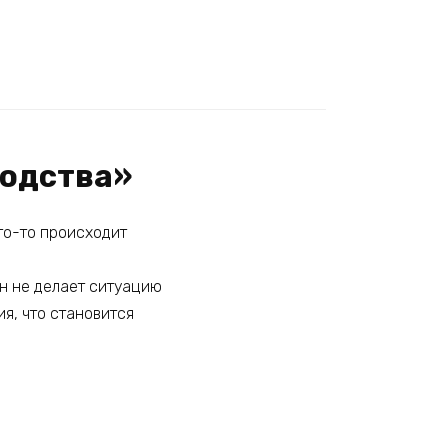
родства»
Что-то происходит
н не делает ситуацию
ия, что становится