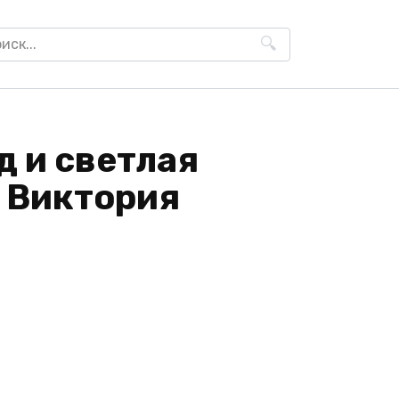
h
д и светлая
- Виктория