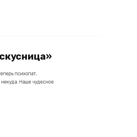
искусница»
теперь психопат,
е некуда. Наше чудесное