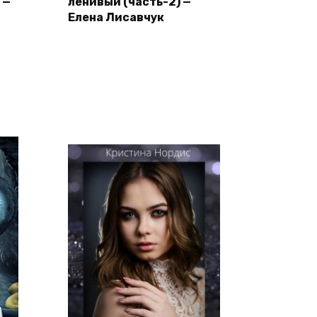
 —
ленивый (часть-2) —
Елена Лисавчук