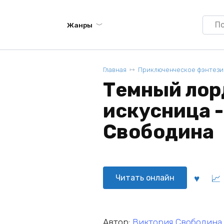
Searc
Жанры
for:
Главная
Приключенческое фэнтези
Темный лор
искусница 
Свободина
Читать онлайн
Автор:
Виктория Свободина