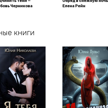
дчинить тени —
Обряд в снежную ночь
бовь Черникова
Елена Рейн
ные книги