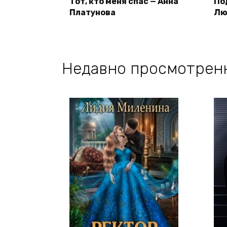
Тот, кто меня спас — Анна
По
Платунова
Лю
Недавно просмотрен