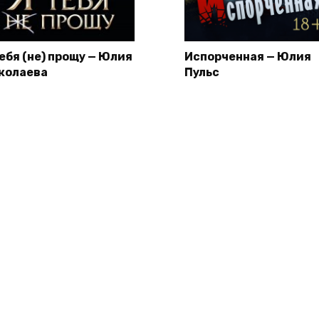
тебя (не) прощу — Юлия
Испорченная — Юлия
колаева
Пульс