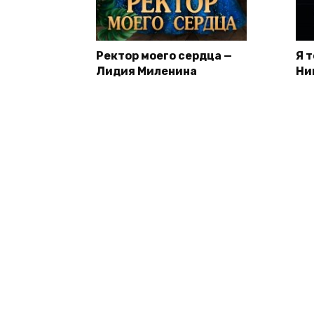
Ректор моего сердца —
Я 
Лидия Миленина
Ни