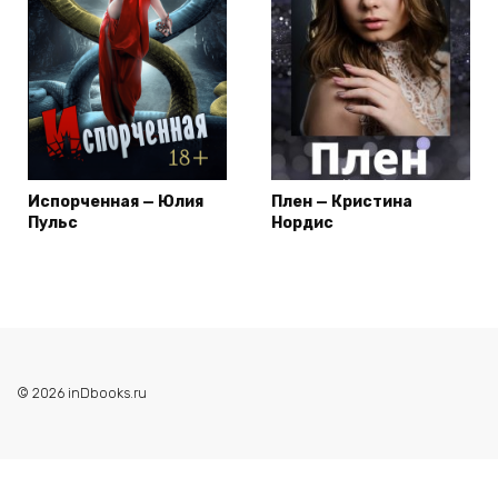
Испорченная — Юлия
Плен — Кристина
Пульс
Нордис
© 2026 inDbooks.ru