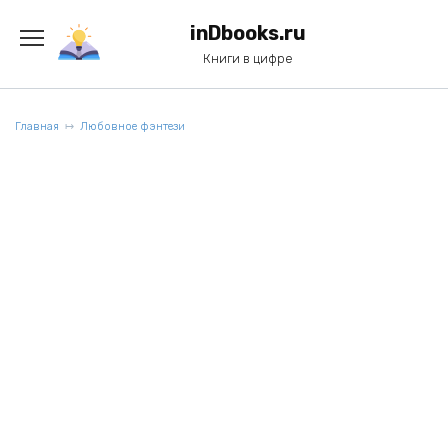
Перейти
к
inDbooks.ru
содержанию
Книги в цифре
Главная
Любовное фэнтези