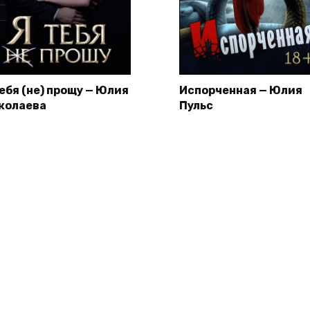
тебя (не) прощу — Юлия
Испорченная — Юлия
колаева
Пульс