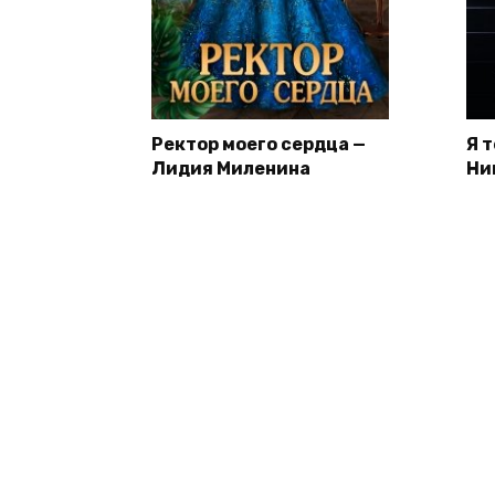
Ректор моего сердца —
Я 
Лидия Миленина
Ни