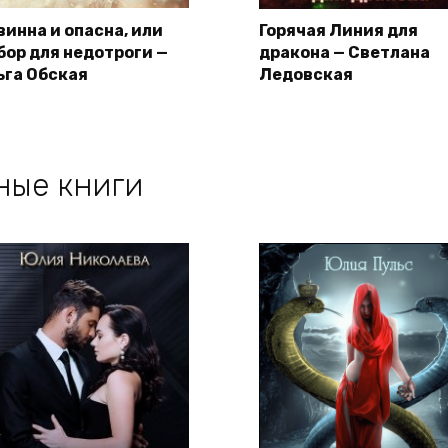
винна и опасна, или
Горячая Линия для
бор для недотроги —
дракона — Светлана
ьга Обская
Ледовская
ные книги