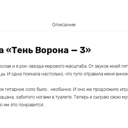
Описание
а «Тень Ворона — 3»
слав и я рок-звезда мирового масштаба. От звуков моей гит
ы. И одна поехала настолько, что тупо отравила меня вино
е гитарное соло было… необычно. И оно же продолжило играт
 пацана, забитого ногами в туалете. Теперь я сыграю свою м
то им это понравится…