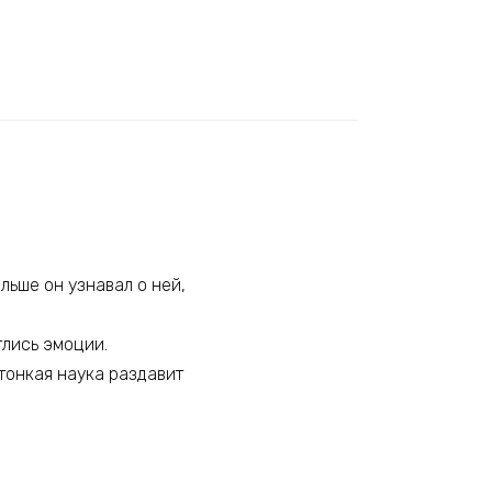
льше он узнавал о ней,
глись эмоции.
тонкая наука раздавит