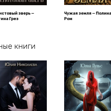
истовый зверь —
Чужая земля — Полин
гина Грез
Ром
ные книги