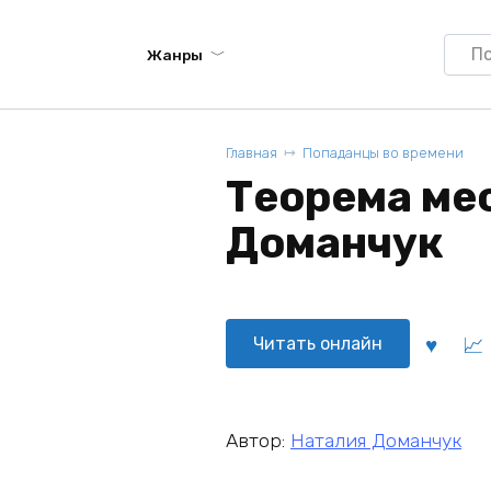
Searc
Жанры
for:
Главная
Попаданцы во времени
Теорема мес
Доманчук
Читать онлайн
Автор:
Наталия Доманчук