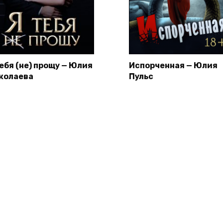
тебя (не) прощу — Юлия
Испорченная — Юлия
колаева
Пульс