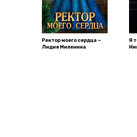
Ректор моего сердца —
Я 
Лидия Миленина
Ни