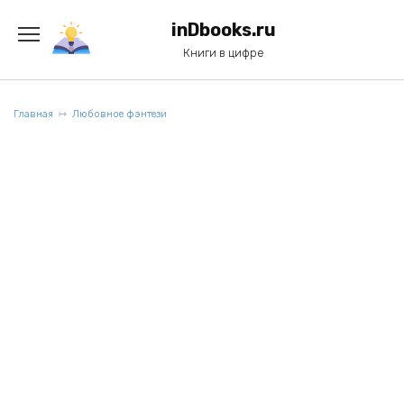
Перейти
к
inDbooks.ru
содержанию
Книги в цифре
Главная
Любовное фэнтези