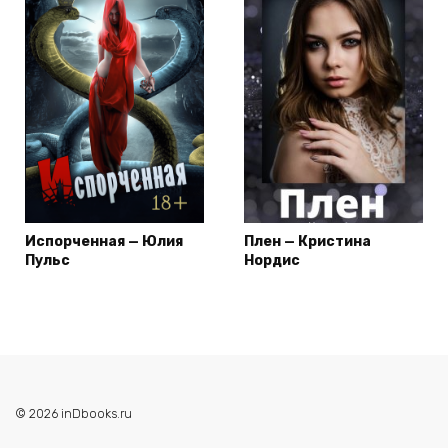
Испорченная — Юлия
Плен — Кристина
Пульс
Нордис
© 2026 inDbooks.ru