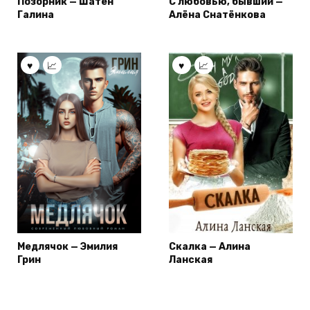
Позорник — Шатен
С любовью, бывший —
Галина
Алёна Снатёнкова
Медлячок — Эмилия
Скалка — Алина
Грин
Ланская