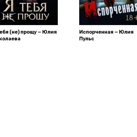
тебя (не) прощу — Юлия
Испорченная — Юлия
колаева
Пульс