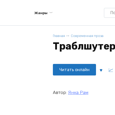
Searc
Жанры
for:
Главная
Современная проза
Траблшутер 
Читать онлайн
Автор:
Янка Рам