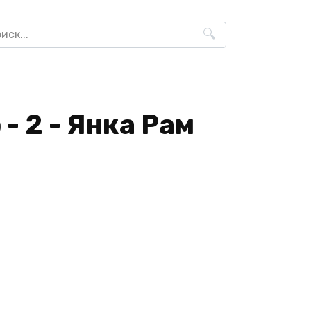
h
- 2 - Янка Рам