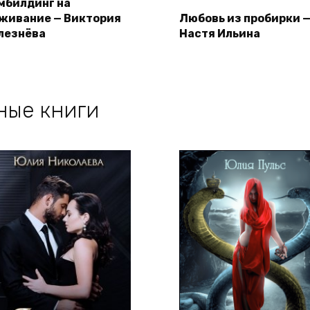
мбилдинг на
живание — Виктория
Любовь из пробирки 
лезнёва
Настя Ильина
ные книги