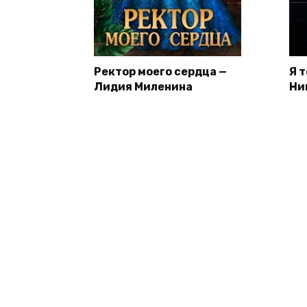
Ректор моего сердца —
Я 
Лидия Миленина
Ни