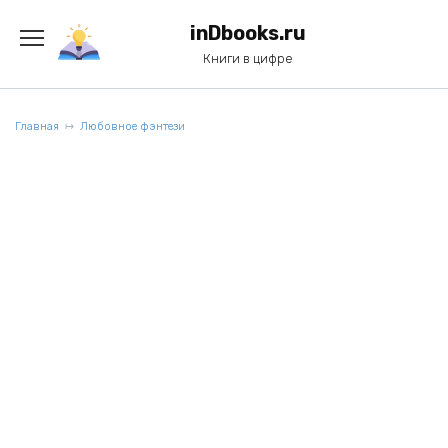
Перейти
к
inDbooks.ru
содержанию
Книги в цифре
Главная
Любовное фэнтези