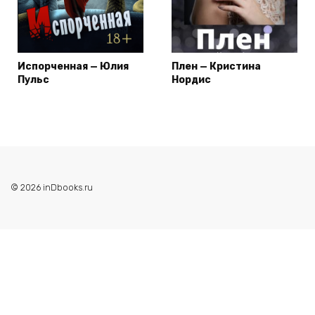
Испорченная — Юлия
Плен — Кристина
Пульс
Нордис
© 2026 inDbooks.ru