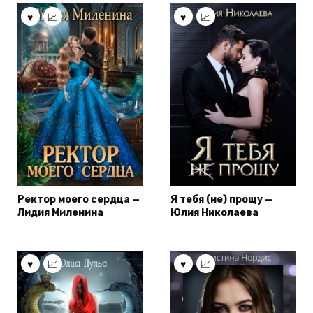
Ректор моего сердца —
Я тебя (не) прощу —
Лидия Миленина
Юлия Николаева