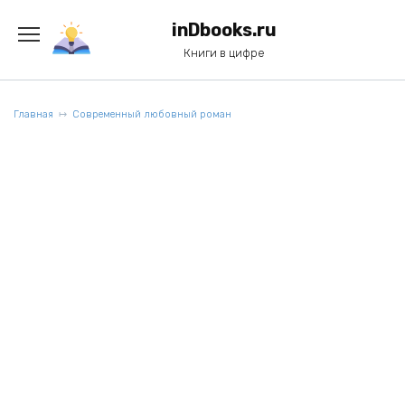
Перейти
к
inDbooks.ru
содержанию
Книги в цифре
Главная
Современный любовный роман