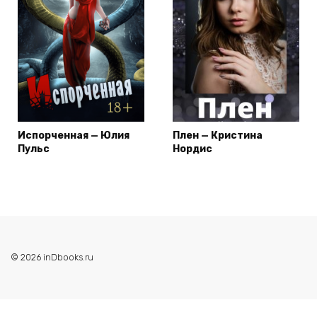
Испорченная — Юлия
Плен — Кристина
Пульс
Нордис
© 2026 inDbooks.ru