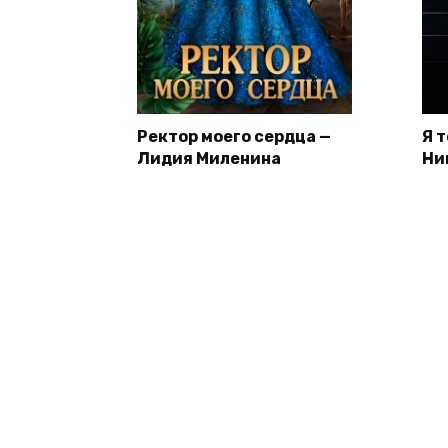
Ректор моего сердца —
Я 
Лидия Миленина
Ни