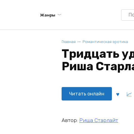
Searc
Жанры
for:
Главная
Романтическая эротика
Тридцать уд
Риша Старл
Читать онлайн
Автор:
Риша Старлайт