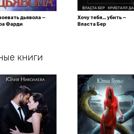
воевать дьявола —
Хочу тебя… убить —
ра Фарди
Власта Бер
ные книги