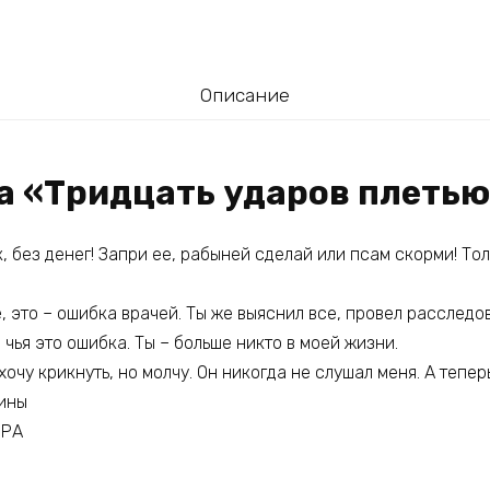
Описание
га «Тридцать ударов плеть
к, без денег! Запри ее, рабыней сделай или псам скорми! Тол
е, это – ошибка врачей. Ты же выяснил все, провел расследо
 чья это ошибка. Ты – больше никто в моей жизни.
хочу крикнуть, но молчу. Он никогда не слушал меня. А тепер
ины
ОРА