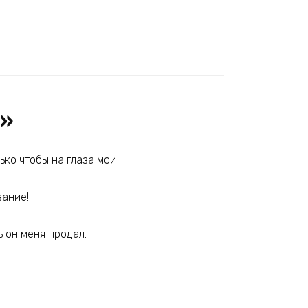
ю»
ько чтобы на глаза мои
вание!
ь он меня продал.