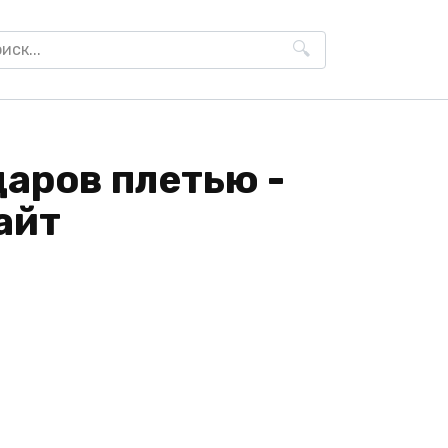
h
аров плетью -
айт