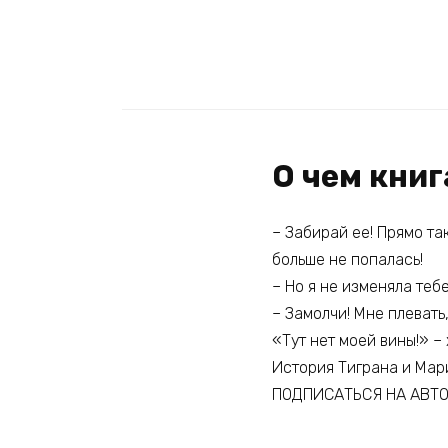
О чем кни
– Забирай ее! Прямо та
больше не попалась!
– Но я не изменяла теб
– Замолчи! Мне плевать,
«Тут нет моей вины!» – 
История Тиграна и Мар
ПОДПИСАТЬСЯ НА АВТ