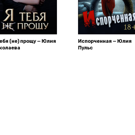
тебя (не) прощу — Юлия
Испорченная — Юлия
колаева
Пульс