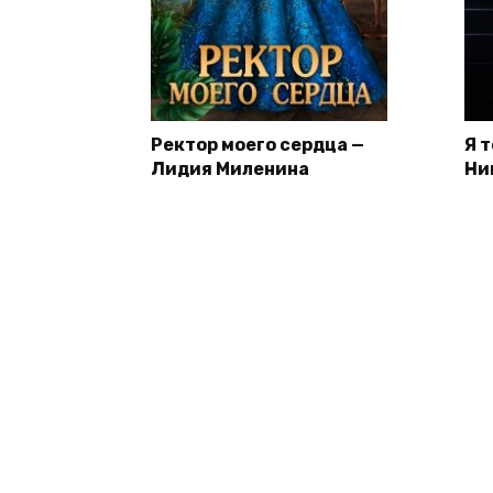
Ректор моего сердца —
Я 
Лидия Миленина
Ни