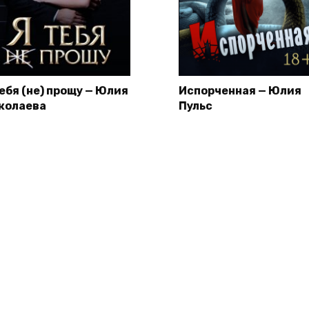
тебя (не) прощу — Юлия
Испорченная — Юлия
колаева
Пульс