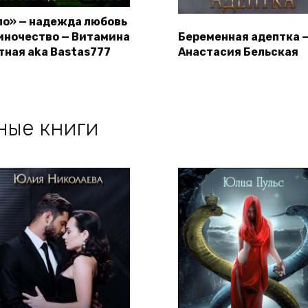
ло» — надежда любовь
иночество — Витамина
Беременная адептка 
тная aka Bastas777
Анастасия Бельская
ные книги