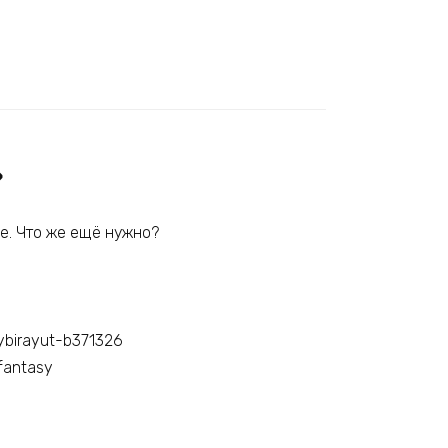
»
е. Что же ещё нужно?
vybirayut-b371326
fantasy