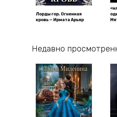
«н
Лорды гор. Огненная
од
кровь — Ирмата Арьяр
Мя
Недавно просмотрен