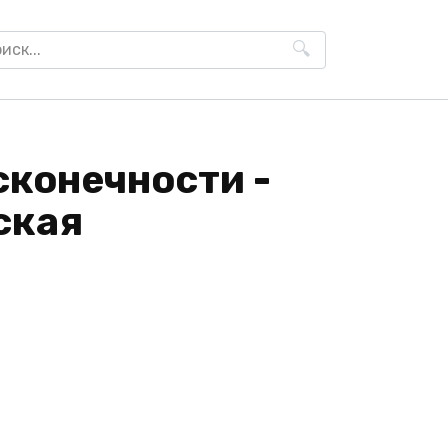
h
сконечности -
ская