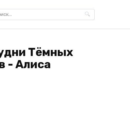
h
удни Тёмных
 - Алиса