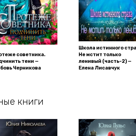
Школа истинного стра
отеже советника.
Не мстит только
дчинить тени —
ленивый (часть-2) —
бовь Черникова
Елена Лисавчук
ные книги