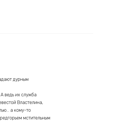
ладают дурным
 А ведь их служба
невестой Властелина,
тью… а кому-то
Предгорьем мстительным