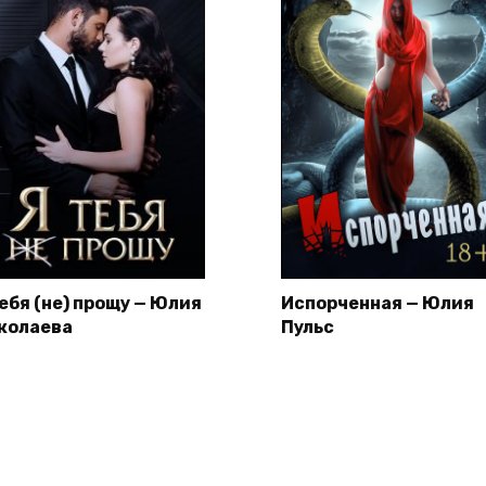
тебя (не) прощу — Юлия
Испорченная — Юлия
колаева
Пульс