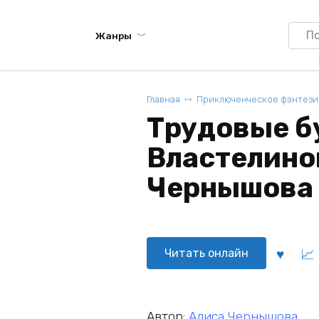
Searc
Жанры
for:
Главная
Приключенческое фэнтези
Трудовые б
Властелинов
Чернышова
Читать онлайн
Автор:
Алиса Чернышова