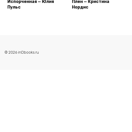
Испорченная — Юлия
Плен — Кристина
Пульс
Нордис
© 2026 inDbooks.ru