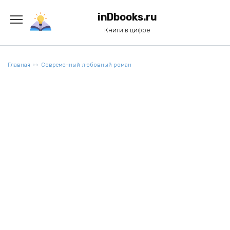
Перейти
к
inDbooks.ru
содержанию
Книги в цифре
Главная
Современный любовный роман