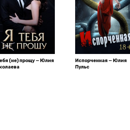
тебя (не) прощу — Юлия
Испорченная — Юлия
колаева
Пульс