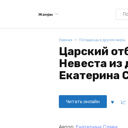
Searc
Жанры
for:
Главная
Попаданцы в другие миры
Царский отб
Невеста из 
Екатерина 
Читать онлайн
Автор:
Екатерина Слави