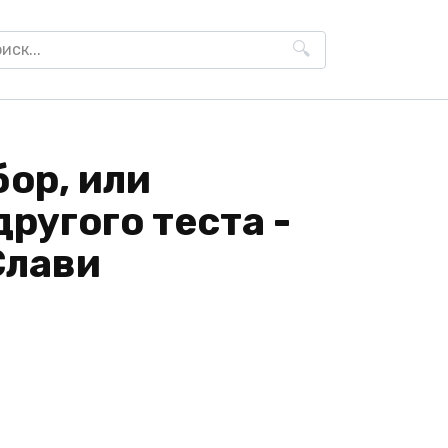
h
ор, или
другого теста -
Слави