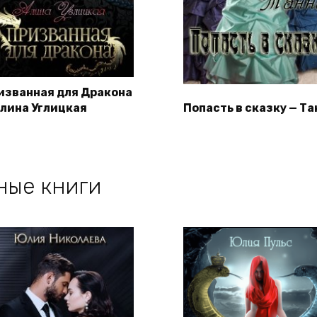
изванная для Дракона
Алина Углицкая
Попасть в сказку — Та
ные книги