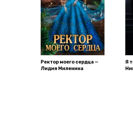
Ректор моего сердца —
Я 
Лидия Миленина
Ни