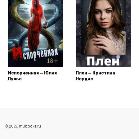
Испорченная — Юлия
Плен — Кристина
Пульс
Нордис
© 2026 inDbooks.ru