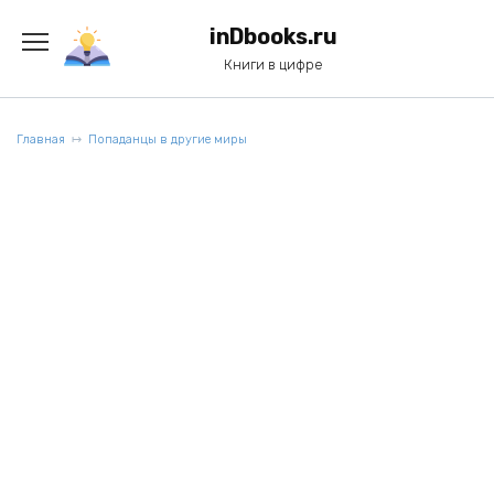
Перейти
к
inDbooks.ru
содержанию
Книги в цифре
Главная
Попаданцы в другие миры