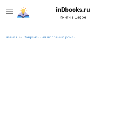
Перейти
к
inDbooks.ru
содержанию
Книги в цифре
Главная
Современный любовный роман