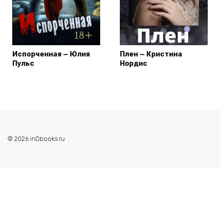
Испорченная — Юлия
Плен — Кристина
Пульс
Нордис
© 2026 inDbooks.ru