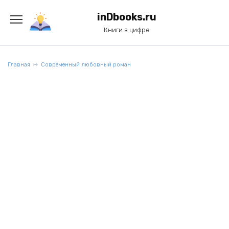
Перейти
к
inDbooks.ru
содержанию
Книги в цифре
Главная
Современный любовный роман