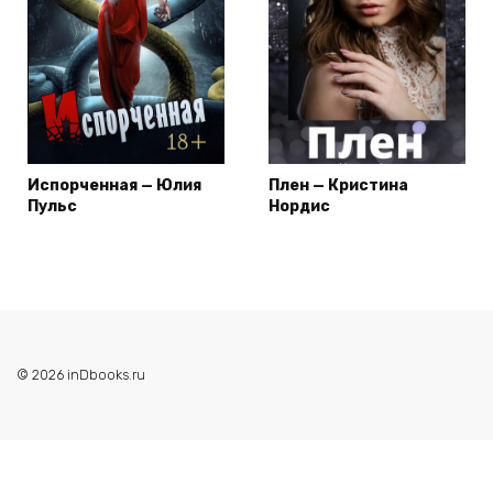
Испорченная — Юлия
Плен — Кристина
Пульс
Нордис
© 2026 inDbooks.ru