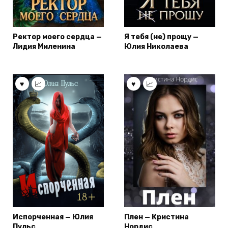
Ректор моего сердца —
Я тебя (не) прощу —
Лидия Миленина
Юлия Николаева
Испорченная — Юлия
Плен — Кристина
Пульс
Нордис