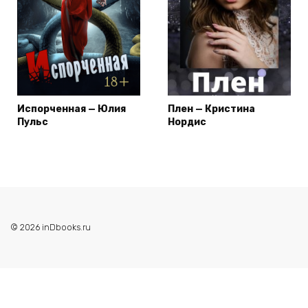
Испорченная — Юлия
Плен — Кристина
Пульс
Нордис
© 2026 inDbooks.ru