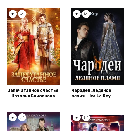
Запечатанное счастье
Чародеи. Ледяное
— Наталья Самсонова
пламя — Iva La Rey