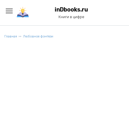
Перейти
к
inDbooks.ru
содержанию
Книги в цифре
Главная
Любовное фэнтези