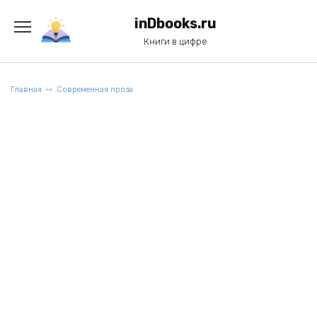
Перейти
к
inDbooks.ru
содержанию
Книги в цифре
Главная
Современная проза