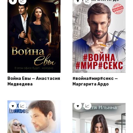
Война Евы — Анастасия
#война#мир#секс —
Медведева
Маргарита Ардо