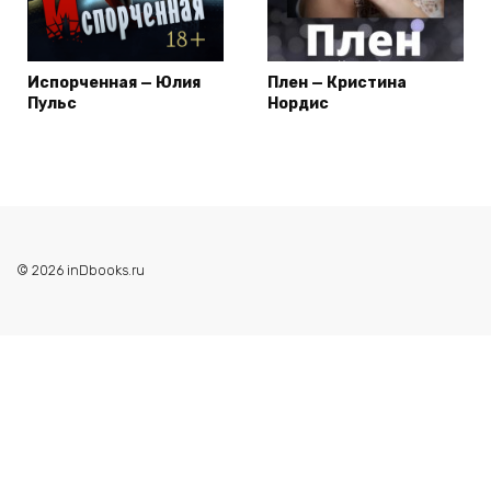
Испорченная — Юлия
Плен — Кристина
Пульс
Нордис
© 2026 inDbooks.ru