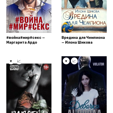
#война#мир#секс —
Вредина для Чемпиона
Маргарита Ардо
— Илона Шикова