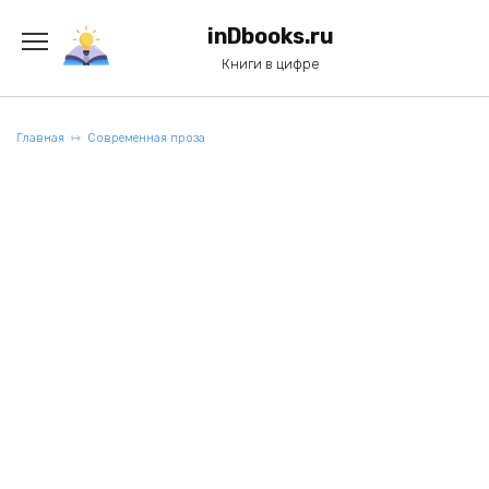
Перейти
к
inDbooks.ru
содержанию
Книги в цифре
Главная
Современная проза