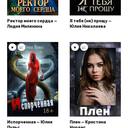
Ректор моего сердца —
Я тебя (не) прощу —
Лидия Миленина
Юлия Николаева
Испорченная — Юлия
Плен — Кристина
Пульс
Нордис